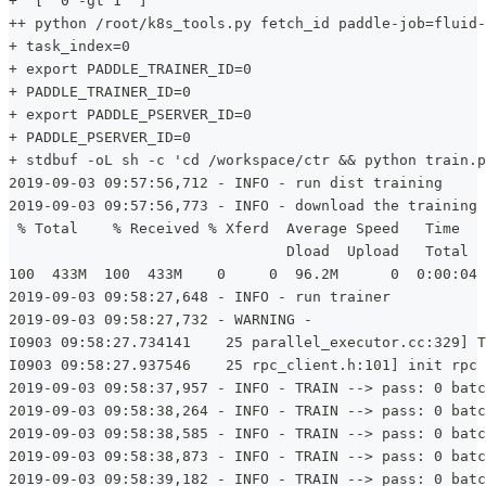
+ '[' 0 -gt 1 ']'
++ python /root/k8s_tools.py fetch_id paddle-job=fluid-
+ task_index=0
+ export PADDLE_TRAINER_ID=0
+ PADDLE_TRAINER_ID=0
+ export PADDLE_PSERVER_ID=0
+ PADDLE_PSERVER_ID=0
+ stdbuf -oL sh -c 'cd /workspace/ctr && python train.p
2019-09-03 09:57:56,712 - INFO - run dist training
2019-09-03 09:57:56,773 - INFO - download the training 
 % Total    % Received % Xferd  Average Speed   Time   
                                Dload  Upload   Total  
100  433M  100  433M    0     0  96.2M      0  0:00:04 
2019-09-03 09:58:27,648 - INFO - run trainer
2019-09-03 09:58:27,732 - WARNING -
I0903 09:58:27.734141    25 parallel_executor.cc:329] T
I0903 09:58:27.937546    25 rpc_client.h:101] init rpc 
2019-09-03 09:58:37,957 - INFO - TRAIN --> pass: 0 batc
2019-09-03 09:58:38,264 - INFO - TRAIN --> pass: 0 batc
2019-09-03 09:58:38,585 - INFO - TRAIN --> pass: 0 batc
2019-09-03 09:58:38,873 - INFO - TRAIN --> pass: 0 batc
2019-09-03 09:58:39,182 - INFO - TRAIN --> pass: 0 batc