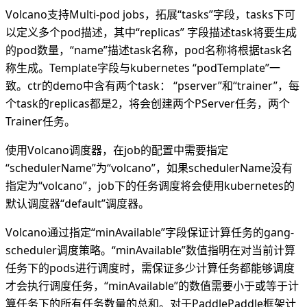
Volcano支持Multi-pod jobs，拓展“tasks”字段，tasks下可
以定义多个pod描述，其中“replicas” 字段描述task将要生成
的pod数量，“name”描述task名称，pod名称将根据task名
称生成。Template字段与kubernetes “podTemplate”一
致。ctr的demo中含有两个task： “pserver”和“trainer”，每
个task的replicas都是2，将会创建两个PServer任务，两个
Trainer任务。
使用Volcano调度器，在job的配置中需要指定
“schedulerName”为“volcano”，如果schedulerName没有
指定为“volcano”，job下的任务调度将会使用kubernetes的
默认调度器“default”调度器。
Volcano通过指定“minAvailable”字段保证计算任务的gang-
scheduler调度策略。“minAvailable”数值指明在对当前计算
任务下的pods进行调度时，需保证多少计算任务都能够调度
才会执行调度任务，“minAvailable”的数值需要小于或等于计
算任务下的所有任务数量的总和。对于PaddlePaddle框架计