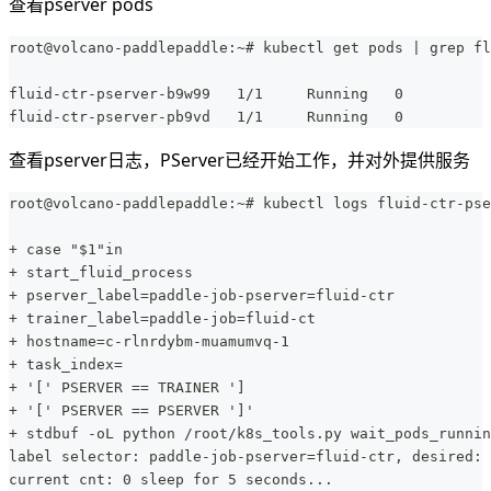
查看pserver pods
root@volcano-paddlepaddle:~# kubectl get pods | grep fl
fluid-ctr-pserver-b9w99   1/1     Running   0          
fluid-ctr-pserver-pb9vd   1/1     Running   0          
查看pserver日志，PServer已经开始工作，并对外提供服务
root@volcano-paddlepaddle:~# kubectl logs fluid-ctr-pse
+ case "$1"in
+ start_fluid_process
+ pserver_label=paddle-job-pserver=fluid-ctr
+ trainer_label=paddle-job=fluid-ct
+ hostname=c-rlnrdybm-muamumvq-1
+ task_index=
+ '[' PSERVER == TRAINER ']
+ '[' PSERVER == PSERVER ']'
+ stdbuf -oL python /root/k8s_tools.py wait_pods_runnin
label selector: paddle-job-pserver=fluid-ctr, desired: 
current cnt: 0 sleep for 5 seconds...