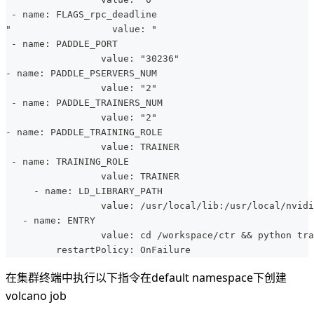
 - name: FLAGS_rpc_deadline
"                  value: "
 - name: PADDLE_PORT
                 value: "30236"
- name: PADDLE_PSERVERS_NUM
                 value: "2"
 - name: PADDLE_TRAINERS_NUM
                 value: "2"
- name: PADDLE_TRAINING_ROLE
                 value: TRAINER
 - name: TRAINING_ROLE
                 value: TRAINER
     - name: LD_LIBRARY_PATH
                 value: /usr/local/lib:/usr/local/nvidi
   - name: ENTRY
                 value: cd /workspace/ctr && python tr
         restartPolicy: OnFailure  
在集群终端中执行以下指令在default namespace下创建
volcano job