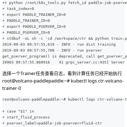
++ python /root/k8s_tools.py fetch_id paddle-job-pserve
+ task_index=0
+ export PADDLE_TRAINER_ID=0
+ PADDLE_TRAINER_ID=0
+ export PADDLE_PSERVER_ID=0
+ PADDLE_PSERVER_ID=0
+ stdbuf -oL sh -c 'cd /workspace/ctr && python train.p
2019-09-03 09:57:55,619 - INFO - run dist training
2019-09-03 09:57:55,708 - INFO - run pserver
get_pserver_program() is deprecated, call get_pserver_p
I0903 09:57:55.860916    41 grpc_server.cc:435] Server 
选择一个Trainer任务查看日志，看到计算任务已经开始执行
root@volcano-paddlepaddle:~# kubectl logs ctr-volcano-
trainer-0
root@volcano-paddlepaddle:~# kubectl logs ctr-volcano-t
+ case "$1" in
+ start_fluid_process
+ pserver_label=paddle-job-pserver=fluid-ctr