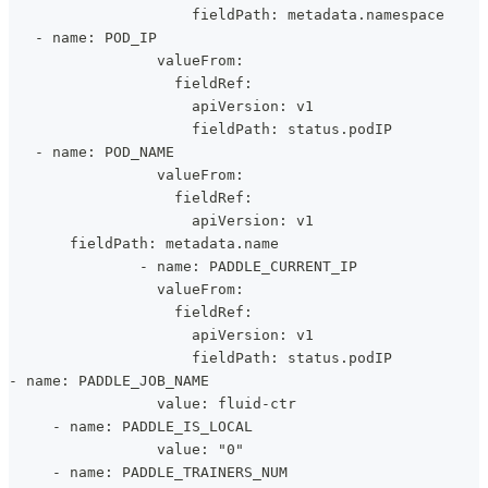
                     fieldPath: metadata.namespace
   - name: POD_IP
                 valueFrom:
                   fieldRef:
                     apiVersion: v1
                     fieldPath: status.podIP
   - name: POD_NAME
                 valueFrom:
                   fieldRef:
                     apiVersion: v1
       fieldPath: metadata.name
               - name: PADDLE_CURRENT_IP
                 valueFrom:
                   fieldRef:
                     apiVersion: v1
                     fieldPath: status.podIP
- name: PADDLE_JOB_NAME
                 value: fluid-ctr
     - name: PADDLE_IS_LOCAL
                 value: "0"
     - name: PADDLE_TRAINERS_NUM