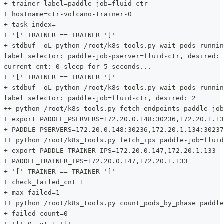
+ trainer_label=paddle-job=fluid-ctr
+ hostname=ctr-volcano-trainer-0
+ task_index=
+ '[' TRAINER == TRAINER ']'
+ stdbuf -oL python /root/k8s_tools.py wait_pods_runnin
label selector: paddle-job-pserver=fluid-ctr, desired: 
current cnt: 0 sleep for 5 seconds...
+ '[' TRAINER == TRAINER ']'
+ stdbuf -oL python /root/k8s_tools.py wait_pods_runnin
label selector: paddle-job=fluid-ctr, desired: 2
++ python /root/k8s_tools.py fetch_endpoints paddle-job
+ export PADDLE_PSERVERS=172.20.0.148:30236,172.20.1.13
+ PADDLE_PSERVERS=172.20.0.148:30236,172.20.1.134:30237
++ python /root/k8s_tools.py fetch_ips paddle-job=fluid
+ export PADDLE_TRAINER_IPS=172.20.0.147,172.20.1.133
+ PADDLE_TRAINER_IPS=172.20.0.147,172.20.1.133
+ '[' TRAINER == TRAINER ']'
+ check_failed_cnt 1
+ max_failed=1
++ python /root/k8s_tools.py count_pods_by_phase paddle
+ failed_count=0