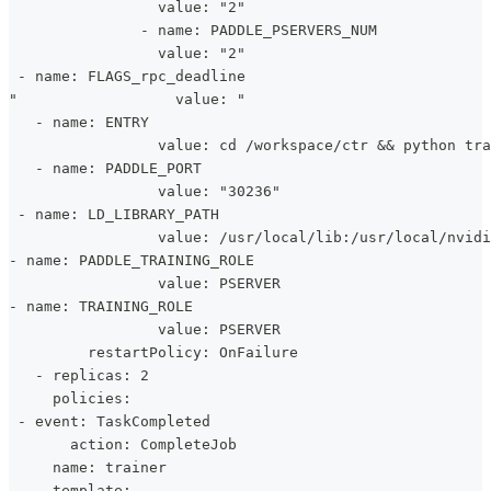
                 value: "2"
               - name: PADDLE_PSERVERS_NUM
                 value: "2"
 - name: FLAGS_rpc_deadline
"                  value: "
   - name: ENTRY
                 value: cd /workspace/ctr && python tr
   - name: PADDLE_PORT
                 value: "30236"
 - name: LD_LIBRARY_PATH
                 value: /usr/local/lib:/usr/local/nvidi
- name: PADDLE_TRAINING_ROLE
                 value: PSERVER
- name: TRAINING_ROLE
                 value: PSERVER
         restartPolicy: OnFailure
   - replicas: 2
     policies:
 - event: TaskCompleted
       action: CompleteJob
     name: trainer
     template: