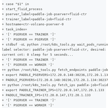
+ case "$1" in
+ start_fluid_process
+ pserver_label=paddle-job-pserver=fluid-ctr
+ trainer_label=paddle-job=fluid-ctr
+ hostname=ctr-volcano-pserver-0
+ task_index=
+ '[' PSERVER == TRAINER ']'
+ '[' PSERVER == PSERVER ']'
+ stdbuf -oL python /root/k8s_tools.py wait_pods_runnin
label selector: paddle-job-pserver=fluid-ctr, desired: 
current cnt: 0 sleep for 5 seconds...
+ '[' PSERVER == TRAINER ']'
+ '[' PSERVER == WORKER ']'
++ python /root/k8s_tools.py fetch_endpoints paddle-job
+ export PADDLE_PSERVERS=172.20.0.148:30236,172.20.1.13
+ PADDLE_PSERVERS=172.20.0.148:30236,172.20.1.134:30237
++ python /root/k8s_tools.py fetch_ips paddle-job=fluid
+ export PADDLE_TRAINER_IPS=172.20.0.147,172.20.1.133
+ PADDLE_TRAINER_IPS=172.20.0.147,172.20.1.133
+ '[' PSERVER == TRAINER ']'
+ '[' PSERVER == WORKER ']'