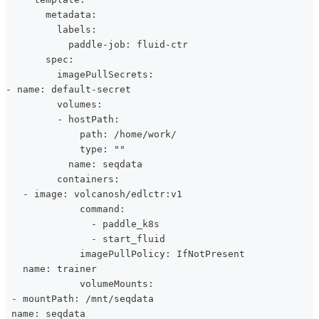
       metadata:
         labels:
           paddle-job: fluid-ctr
       spec:
         imagePullSecrets:
- name: default-secret
         volumes:
         - hostPath:
             path: /home/work/
             type: ""
           name: seqdata
         containers:
   - image: volcanosh/edlctr:v1
             command:
               - paddle_k8s
               - start_fluid
             imagePullPolicy: IfNotPresent
   name: trainer
             volumeMounts:
 - mountPath: /mnt/seqdata
 name: seqdata