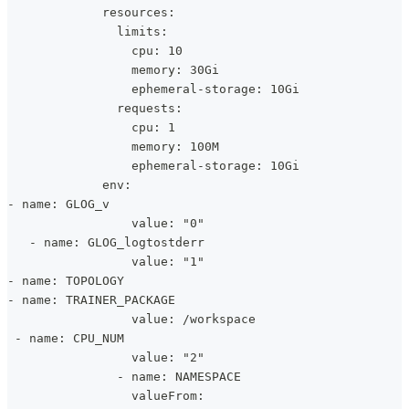
             resources:
               limits:
                 cpu: 10
                 memory: 30Gi
                 ephemeral-storage: 10Gi
               requests:
                 cpu: 1
                 memory: 100M
                 ephemeral-storage: 10Gi
             env:
- name: GLOG_v
                 value: "0"
   - name: GLOG_logtostderr
                 value: "1"
- name: TOPOLOGY
- name: TRAINER_PACKAGE
                 value: /workspace
 - name: CPU_NUM
                 value: "2"
               - name: NAMESPACE
                 valueFrom: