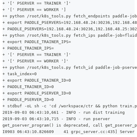
+ '[' PSERVER == TRAINER ']'
+ '[' PSERVER == WORKER ']
++ python /root/k8s_tools.py fetch_endpoints paddle-job
+ export PADDLE_PSERVERS=192.168.48.24:30236,192.168.48
+ PADDLE_PSERVERS=192.168.48.24:30236,192.168.48.25:302
++ python /root/k8s_tools.py fetch_ips paddle-job=fluid
+ export PADDLE_TRAINER_IPS=
+ PADDLE_TRAINER_IPS=
+ '[' PSERVER == TRAINER ']'
+ '[' PSERVER == WORKER ']'
++ python /root/k8s_tools.py fetch_id paddle-job-pserve
+ task_index=0
+ export PADDLE_TRAINER_ID=0
+ PADDLE_TRAINER_ID=0
+ export PADDLE_PSERVER_ID=0
+ PADDLE_PSERVER_ID=0
+ stdbuf -oL sh -c 'cd /workspace/ctr && python train.p
2019-09-03 06:43:10,661 - INFO - run dist training
2019-09-03 06:43:10,715 - INFO - run pserver
get_pserver_program() is deprecated, call get_pserver_p
I0903 06:43:10.826609    41 grpc_server.cc:435] Server 