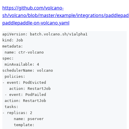
https://github.com/volcano-
sh/volcano/blob/master/example/integrations/paddlepadd
paddlepaddle-on-volcano.yaml
apiVersion: batch.volcano.sh/v1alpha1
kind: Job
metadata:
 name: ctr-volcano
spec:
 minAvailable: 4
schedulerName: volcano
 policies:
- event: PodEvicted
   action: RestartJob
 - event: PodFailed
 action: RestartJob
 tasks:
- replicas: 2
     name: pserver
     template: