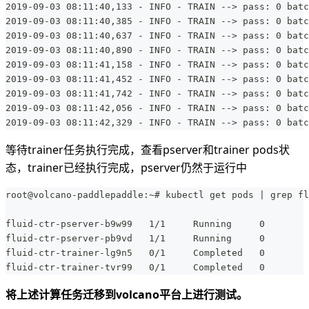
2019-09-03 08:11:40,133 - INFO - TRAIN --> pass: 0 batc
2019-09-03 08:11:40,385 - INFO - TRAIN --> pass: 0 batc
2019-09-03 08:11:40,637 - INFO - TRAIN --> pass: 0 batc
2019-09-03 08:11:40,890 - INFO - TRAIN --> pass: 0 batc
2019-09-03 08:11:41,158 - INFO - TRAIN --> pass: 0 batc
2019-09-03 08:11:41,452 - INFO - TRAIN --> pass: 0 batc
2019-09-03 08:11:41,742 - INFO - TRAIN --> pass: 0 batc
2019-09-03 08:11:42,056 - INFO - TRAIN --> pass: 0 batc
2019-09-03 08:11:42,329 - INFO - TRAIN --> pass: 0 batc
等待trainer任务执行完成，查看pserver和trainer pods状
态，trainer已经执行完成，pserver仍然于运行中
root@volcano-paddlepaddle:~# kubectl get pods | grep fl
fluid-ctr-pserver-b9w99   1/1     Running     0        
fluid-ctr-pserver-pb9vd   1/1     Running     0        
fluid-ctr-trainer-lg9n5   0/1     Completed   0        
fluid-ctr-trainer-tvr99   0/1     Completed   0        
将上述计算任务迁移到volcano平台上进行测试。