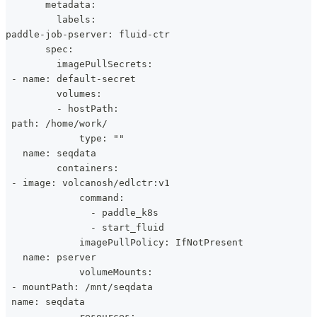
       metadata:
         labels:
paddle-job-pserver: fluid-ctr
       spec:
         imagePullSecrets:
 - name: default-secret
         volumes:
         - hostPath:
 path: /home/work/
             type: ""
   name: seqdata
         containers:
 - image: volcanosh/edlctr:v1
             command:
               - paddle_k8s
               - start_fluid
             imagePullPolicy: IfNotPresent
   name: pserver
             volumeMounts:
 - mountPath: /mnt/seqdata
 name: seqdata
             resources: