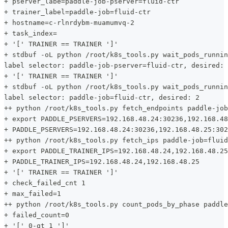
+ pserver_labe=paddle-job-pserver=fluid-ctr
+ trainer_label=paddle-job=fluid-ctr
+ hostname=c-rlnrdybm-muamumvq-2
+ task_index=
+ '[' TRAINER == TRAINER ']'
+ stdbuf -oL python /root/k8s_tools.py wait_pods_runnin
label selector: paddle-job-pserver=fluid-ctr, desired: 
+ '[' TRAINER == TRAINER ']'
+ stdbuf -oL python /root/k8s_tools.py wait_pods_runnin
label selector: paddle-job=fluid-ctr, desired: 2
++ python /root/k8s_tools.py fetch_endpoints paddle-job
+ export PADDLE_PSERVERS=192.168.48.24:30236,192.168.48
+ PADDLE_PSERVERS=192.168.48.24:30236,192.168.48.25:302
++ python /root/k8s_tools.py fetch_ips paddle-job=fluid
+ export PADDLE_TRAINER_IPS=192.168.48.24,192.168.48.25
+ PADDLE_TRAINER_IPS=192.168.48.24,192.168.48.25
+ '[' TRAINER == TRAINER ']'
+ check_failed_cnt 1
+ max_failed=1
++ python /root/k8s_tools.py count_pods_by_phase paddle
+ failed_count=0
+ '[' 0-gt 1 ']'