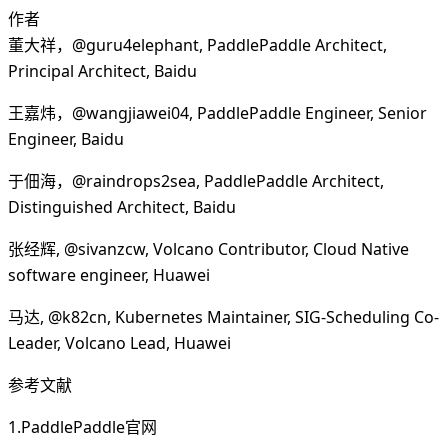
作者
董大祥，@guru4elephant, PaddlePaddle Architect,
Principal Architect, Baidu
王嘉炜，@wangjiawei04, PaddlePaddle Engineer, Senior
Engineer, Baidu
于佃海，@raindrops2sea, PaddlePaddle Architect,
Distinguished Architect, Baidu
张经辉, @sivanzcw, Volcano Contributor, Cloud Native
software engineer, Huawei
马达, @k82cn, Kubernetes Maintainer, SIG-Scheduling Co-
Leader, Volcano Lead, Huawei
参考文献
1.PaddlePaddle官网