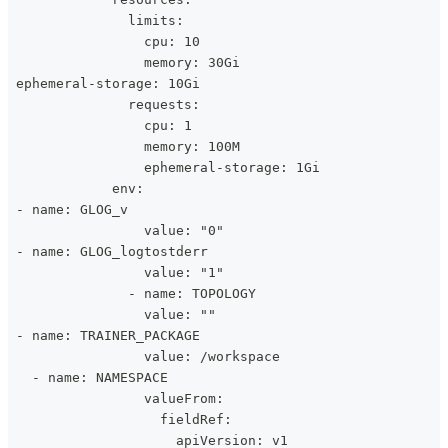
               limits:
                 cpu: 10
                 memory: 30Gi
 ephemeral-storage: 10Gi
               requests:
                 cpu: 1
                 memory: 100M
                 ephemeral-storage: 1Gi
             env:
 - name: GLOG_v
                 value: "0"
 - name: GLOG_logtostderr
                 value: "1"
               - name: TOPOLOGY
                 value: ""
 - name: TRAINER_PACKAGE
                 value: /workspace
   - name: NAMESPACE
                 valueFrom:
                   fieldRef:
                     apiVersion: v1