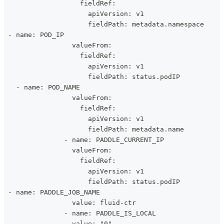
                   fieldRef:
                     apiVersion: v1
                     fieldPath: metadata.namespace
 - name: POD_IP
                 valueFrom:
                   fieldRef:
                     apiVersion: v1
                     fieldPath: status.podIP
   - name: POD_NAME
                 valueFrom:
                   fieldRef:
                     apiVersion: v1
                     fieldPath: metadata.name
               - name: PADDLE_CURRENT_IP
                 valueFrom:
                   fieldRef:
                     apiVersion: v1
                     fieldPath: status.podIP
 - name: PADDLE_JOB_NAME
                 value: fluid-ctr
               - name: PADDLE_IS_LOCAL
                 value: "0"