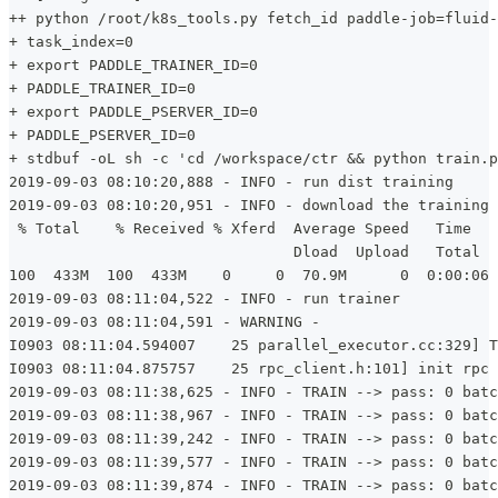
++ python /root/k8s_tools.py fetch_id paddle-job=fluid-
+ task_index=0
+ export PADDLE_TRAINER_ID=0
+ PADDLE_TRAINER_ID=0
+ export PADDLE_PSERVER_ID=0
+ PADDLE_PSERVER_ID=0
+ stdbuf -oL sh -c 'cd /workspace/ctr && python train.p
2019-09-03 08:10:20,888 - INFO - run dist training
2019-09-03 08:10:20,951 - INFO - download the training 
 % Total    % Received % Xferd  Average Speed   Time   
                                Dload  Upload   Total  
100  433M  100  433M    0     0  70.9M      0  0:00:06 
2019-09-03 08:11:04,522 - INFO - run trainer
2019-09-03 08:11:04,591 - WARNING -
I0903 08:11:04.594007    25 parallel_executor.cc:329] T
I0903 08:11:04.875757    25 rpc_client.h:101] init rpc 
2019-09-03 08:11:38,625 - INFO - TRAIN --> pass: 0 batc
2019-09-03 08:11:38,967 - INFO - TRAIN --> pass: 0 batc
2019-09-03 08:11:39,242 - INFO - TRAIN --> pass: 0 batc
2019-09-03 08:11:39,577 - INFO - TRAIN --> pass: 0 batc
2019-09-03 08:11:39,874 - INFO - TRAIN --> pass: 0 batc