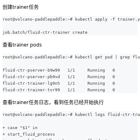
创建trainer任务
root@volcano-paddlepaddle:~# kubectl apply -f trainer.y
job.batch/fluid-ctr-trainer create
查看trainer pods
root@volcano-paddlepaddle:~# kubectl get pod | grep flu
fluid-ctr-pserver-b9w99   1/1     Running   0          
fluid-ctr-pserver-pb9vd   1/1     Running   0          
fluid-ctr-trainer-lg9n5   1/1     Running   0          
fluid-ctr-trainer-tvr99   1/1     Running   0          
查看trainer任务日志，看到任务已经开始执行
root@volcano-paddlepaddle:~# kubectl logs fluid-ctr-tra
+ case "$1" in
+ start_fluid_process