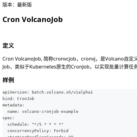
版本：最新版
Cron VolcanoJob
定义
Cron VolcanoJob, 简称cronvcjob，cronvj，是
Job，类似于Kubernetes原生的CronJob，以实现批量计算
样例
apiVersion: batch.volcano.sh/v1alpha1
kind: CronJob
metadata:
  name: volcano-cronjob-example
spec:
  schedule: "*/5 * * * *"
  concurrencyPolicy: Forbid