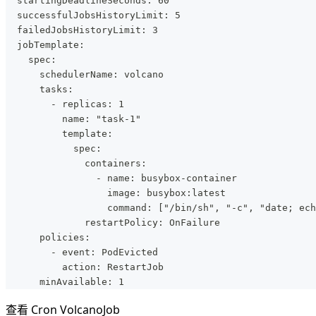
  startingDeadlineSeconds: 60
  successfulJobsHistoryLimit: 5
  failedJobsHistoryLimit: 3
  jobTemplate:
    spec:
      schedulerName: volcano
      tasks:
        - replicas: 1
          name: "task-1"
          template:
            spec:
              containers:
                - name: busybox-container
                  image: busybox:latest
                  command: ["/bin/sh", "-c", "date; ech
              restartPolicy: OnFailure
      policies:
        - event: PodEvicted
          action: RestartJob
      minAvailable: 1
查看 Cron VolcanoJob