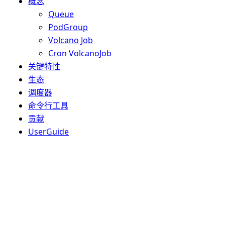
概念
Queue
PodGroup
Volcano Job
Cron VolcanoJob
关键特性
生态
调度器
命令行工具
贡献
UserGuide