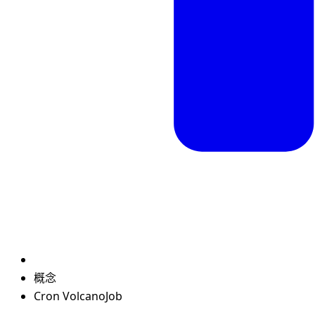
概念
Cron VolcanoJob