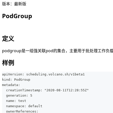
版本：最新版
PodGroup
定义
podgroup是一组强关联pod的集合，主要用于批处理工作负载场景
样例
apiVersion: scheduling.volcano.sh/v1beta1
kind: PodGroup
metadata:
  creationTimestamp: "2020-08-11T12:28:55Z"
  generation: 5
  name: test
  namespace: default
  ownerReferences: