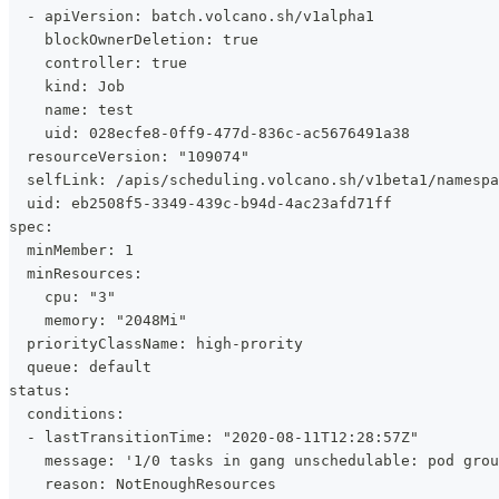
  - apiVersion: batch.volcano.sh/v1alpha1
    blockOwnerDeletion: true
    controller: true
    kind: Job
    name: test
    uid: 028ecfe8-0ff9-477d-836c-ac5676491a38
  resourceVersion: "109074"
  selfLink: /apis/scheduling.volcano.sh/v1beta1/namespa
  uid: eb2508f5-3349-439c-b94d-4ac23afd71ff
spec:
  minMember: 1
  minResources:
    cpu: "3"
    memory: "2048Mi"
  priorityClassName: high-prority
  queue: default
status:
  conditions:
  - lastTransitionTime: "2020-08-11T12:28:57Z"
    message: '1/0 tasks in gang unschedulable: pod grou
    reason: NotEnoughResources