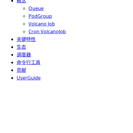
概念
Queue
PodGroup
Volcano Job
Cron VolcanoJob
关键特性
生态
调度器
命令行工具
贡献
UserGuide