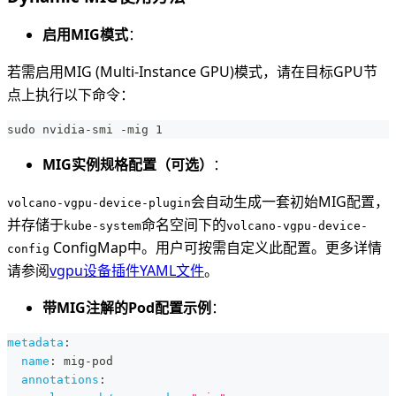
启用MIG模式
：
若需启用MIG (Multi-Instance GPU)模式，请在目标GPU节
点上执行以下命令：
sudo nvidia-smi -mig 1
MIG实例规格配置（可选）
：
会自动生成一套初始MIG配置，
volcano-vgpu-device-plugin
并存储于
命名空间下的
kube-system
volcano-vgpu-device-
ConfigMap中。用户可按需自定义此配置。更多详情
config
请参阅
vgpu设备插件YAML文件
。
带MIG注解的Pod配置示例
：
metadata
:
name
:
 mig
-
pod
annotations
: