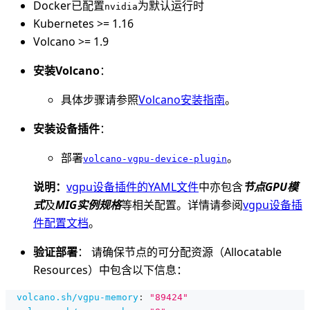
Docker已配置
为默认运行时
nvidia
Kubernetes >= 1.16
Volcano >= 1.9
安装Volcano
：
具体步骤请参照
Volcano安装指南
。
安装设备插件
：
部署
。
volcano-vgpu-device-plugin
说明：
vgpu设备插件的YAML文件
中亦包含
节点GPU模
式
及
MIG实例规格
等相关配置。详情请参阅
vgpu设备插
件配置文档
。
验证部署
： 请确保节点的可分配资源（Allocatable
Resources）中包含以下信息：
volcano.sh/vgpu-memory
:
"89424"