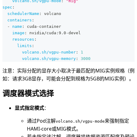
volcano.sh/vgpu-mode
:
"mig"
spec
:
schedulerName
:
 volcano
containers
:
-
name
:
 cuda
-
container
image
:
 nvidia/cuda
:
9.0
-
devel
resources
:
limits
:
volcano.sh/vgpu-number
:
1
volcano.sh/vgpu-memory
:
3000
注意：实际分配的显存大小取决于最匹配的MIG实例规格（例
如：请求3GB显存，可能会分配到规格为5GB的MIG实例）。
调度器模式选择
显式指定模式
：
通过Pod注解
来强制指定
volcano.sh/vgpu-mode
HAMI-core或MIG模式。
若未指定该注解，调度器将依据资源匹配度及预设