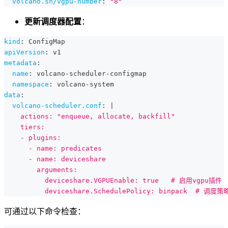
volcano.sh/vgpu-number
:
"8"
更新调度器配置
：
kind
:
 ConfigMap
apiVersion
:
 v1
metadata
:
name
:
 volcano
-
scheduler
-
configmap
namespace
:
 volcano
-
system
data
:
volcano-scheduler.conf
:
|
    actions: "enqueue, allocate, backfill"
    tiers:
    - plugins:
      - name: predicates
      - name: deviceshare
        arguments:
          deviceshare.VGPUEnable: true   # 启用vgpu插件
          deviceshare.SchedulePolicy: binpack  # 调度策
可通过以下命令检查：