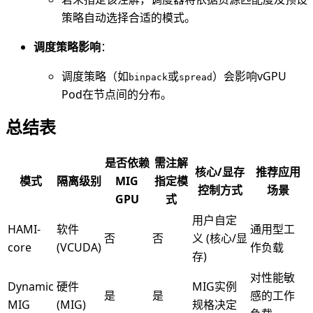
策略自动选择合适的模式。
调度策略影响
：
调度策略（如
或
）会影响vGPU
binpack
spread
Pod在节点间的分布。
总结表
是否依赖
需注解
核心/显存
推荐应用
模式
隔离级别
MIG
指定模
控制方式
场景
GPU
式
用户自定
HAMI-
软件
通用型工
否
否
义 (核心/显
core
(VCUDA)
作负载
存)
对性能敏
Dynamic
硬件
MIG实例
是
是
感的工作
MIG
(MIG)
规格决定