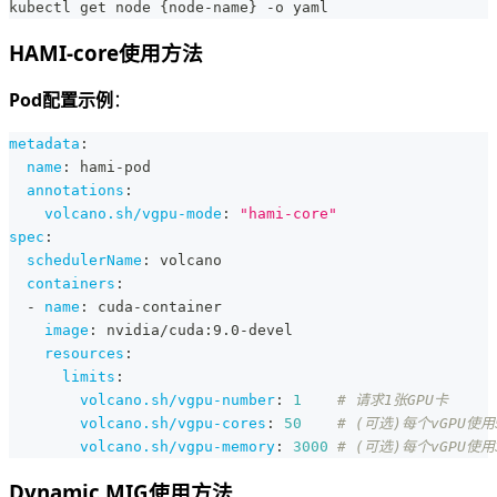
kubectl get node {node-name} -o yaml
HAMI-core使用方法
Pod配置示例
：
metadata
:
name
:
 hami
-
pod
annotations
:
volcano.sh/vgpu-mode
:
"hami-core"
spec
:
schedulerName
:
 volcano
containers
:
-
name
:
 cuda
-
container
image
:
 nvidia/cuda
:
9.0
-
devel
resources
:
limits
:
volcano.sh/vgpu-number
:
1
# 请求1张GPU卡
volcano.sh/vgpu-cores
:
50
# (可选)每个vGPU使用
volcano.sh/vgpu-memory
:
3000
# (可选)每个vGPU使用
Dynamic MIG使用方法