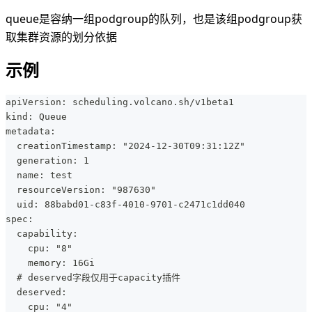
queue是容纳一组podgroup的队列，也是该组podgroup获
取集群资源的划分依据
示例
apiVersion: scheduling.volcano.sh/v1beta1
kind: Queue
metadata:
  creationTimestamp: "2024-12-30T09:31:12Z"
  generation: 1
  name: test
  resourceVersion: "987630"
  uid: 88babd01-c83f-4010-9701-c2471c1dd040
spec:
  capability:
    cpu: "8"
    memory: 16Gi
  # deserved字段仅用于capacity插件
  deserved:
    cpu: "4"