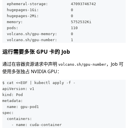
  ephemeral-storage:          47093746742
  hugepages-1Gi:              0
  hugepages-2Mi:              0
  memory:                     5752532Ki
  pods:                       110
  volcano.sh/gpu-memory:      0
  volcano.sh/gpu-number:      1
运行需要多张 GPU 卡的 Job
通过在容器资源请求中声明
，Job 可
volcano.sh/gpu-number
使用多张独占 NVIDIA GPU：
$ cat <<EOF | kubectl apply -f -
apiVersion: v1
kind: Pod
metadata:
  name: gpu-pod1
spec:
  containers:
    - name: cuda-container