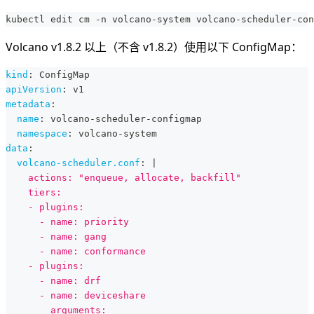
kubectl edit cm -n volcano-system volcano-scheduler-con
Volcano v1.8.2 以上（不含 v1.8.2）使用以下 ConfigMap：
kind
:
 ConfigMap
apiVersion
:
 v1
metadata
:
name
:
 volcano
-
scheduler
-
configmap
namespace
:
 volcano
-
system
data
:
volcano-scheduler.conf
:
|
    actions: "enqueue, allocate, backfill"
    tiers:
    - plugins:
      - name: priority
      - name: gang
      - name: conformance
    - plugins:
      - name: drf
      - name: deviceshare
        arguments: