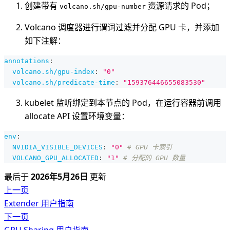
创建带有
资源请求的 Pod；
volcano.sh/gpu-number
Volcano 调度器进行谓词过滤并分配 GPU 卡，并添加
如下注解：
annotations
:
volcano.sh/gpu-index
:
"0"
volcano.sh/predicate-time
:
"159376446655083530"
kubelet 监听绑定到本节点的 Pod，在运行容器前调用
allocate API 设置环境变量：
env
:
NVIDIA_VISIBLE_DEVICES
:
"0"
# GPU 卡索引
VOLCANO_GPU_ALLOCATED
:
"1"
# 分配的 GPU 数量
最后
于
2026年5月26日
更新
上一页
Extender 用户指南
下一页