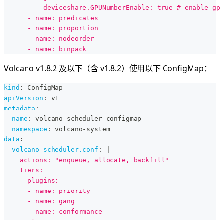
          deviceshare.GPUNumberEnable: true # enable gp
      - name: predicates
      - name: proportion
      - name: nodeorder
      - name: binpack
Volcano v1.8.2 及以下（含 v1.8.2）使用以下 ConfigMap：
kind
:
 ConfigMap
apiVersion
:
 v1
metadata
:
name
:
 volcano
-
scheduler
-
configmap
namespace
:
 volcano
-
system
data
:
volcano-scheduler.conf
:
|
    actions: "enqueue, allocate, backfill"
    tiers:
    - plugins:
      - name: priority
      - name: gang
      - name: conformance