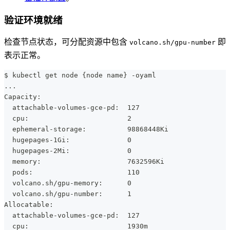
验证环境就绪
检查节点状态，可分配资源中包含
即
volcano.sh/gpu-number
表示正常。
$ kubectl get node {node name} -oyaml
...
Capacity:
  attachable-volumes-gce-pd:  127
  cpu:                        2
  ephemeral-storage:          98868448Ki
  hugepages-1Gi:              0
  hugepages-2Mi:              0
  memory:                     7632596Ki
  pods:                       110
  volcano.sh/gpu-memory:      0
  volcano.sh/gpu-number:      1
Allocatable:
  attachable-volumes-gce-pd:  127
  cpu:                        1930m